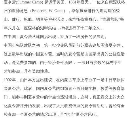
夏令营(Summer Camp) 起源于美国。1861年夏天，一位来自康涅狄格
州的教师肯恩（Frederick W. Gunn），率领孩童进行为期两周的登
山、健行、帆船、钓鱼等户外活动，来均衡孩童身心。“肯恩营队”每
年八月在一座森林的湖畔集结，持续进行了十二年之久。
在中国：夏令营从建国后出现，经历了一段漫长的发展期。
中国少先队建队之初，第一批少先队员到前苏联去参加黑海夏令营，
这是最早出现的中国夏令营。当时的夏令营是由国家出资的公益性活
动，是免费参加的。由于经济条件所限， 一般只有少数的优秀学生
才能参加，具有奖励性质。
1992年，由日本方提出建议，在内蒙古草原上举办了一场中日草原探
险夏令营。此后，国内夏令营的组织者不再只是学校、教委等教育部
门，能参与到夏令营中的学生也逐渐增加，这时，真正意义上的大众
化夏令营才开始发展，出现了大批收费低廉的夏令营活动，曾经有全
校参加一个夏令营的情况出现，且“吃苦”夏令营风行。