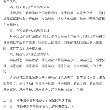
各个技巧。
四、航天知识+军事装备体验
让营员们了解我国航空的发展历程，穿宇航服、走进太空站……同时
对我军军事装备进行体验，实弹射击，坦克大炮体验，培养小营员的爱国
主义精神；
五、心智成长+励志教育训练
对小营员们进行系统的培训，使营员提高学习效率，同时让营员树立
良好的世界观和价值观，找到自己的理想，清晰的规划出自己的人生道
路，这样才会实现幸福人生；
六、情感培训+感恩教育学习
学会感恩、学会珍惜。通过活动让营员学会珍惜、学会感恩，感恩父
母、感恩老师、感恩家庭、感恩学校、感恩社会，建立积极向上的人生
观。
这些就是军事体验夏令营大部分的训练内容了，是不是很丰富，很有
教育意义。通过活动让营员学会珍惜、学会感恩，感恩父母、感恩老师、
感恩家庭、感恩学校、感恩社会，建立积极向上的人生观。
上一篇：
军事夏令营带给孩子们深刻的军训体验
下一篇：
暑假参加军事夏令营可以得到哪些提升？