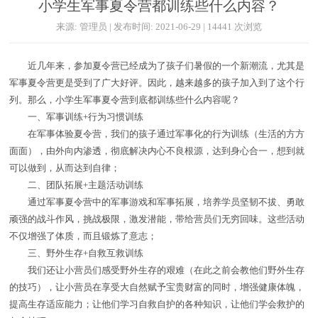
小学生军事夏令营都训练些什么内容？
来源: 管理员 | 发布时间: 2021-06-29 | 14441 次浏览
近几年来，参加夏令营已经成为了孩子们暑假的一个新潮流，尤其是
军事夏令营更是受到了广大好评。因此，越来越多的孩子加入到了这个行
列。那么，小学生军事夏令营到底都训练些什么内容呢？
一、军事训练+行为习惯训练
在军事体验夏令营，我们的孩子通过军事化的行为训练（生活的方方
面面），由外向内渗透，彻底解决内心不良根源，达到身心合一，想到就
可以做到，从而达到自律；
二、团队拓展+主题活动训练
通过军事夏令营中的军事游戏和军事拓展，培养学员坚韧不拔、勇敢
顽强的战斗作风，挑战极限，激发潜能，带给营员们无穷回味。这些活动
不仅增强了体质，而且锻炼了意志；
三、野外生存+自救互救训练
我们还让小营员们感受野外生存的艰难（在此之前会教他们野外生存
的技巧），让小营员在享受大自然赋予宝贵财富的同时，增强健康体魄，
提高生存适应能力；让他们学习自救自护的各种知识，让他们学会救护的