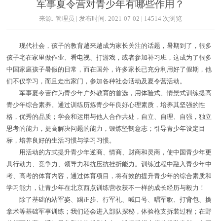
军事夏令营对青少年有哪些作用？
来源: 管理员 | 发布时间: 2021-07-02 | 14514 次浏览
现代社会，孩子的教育越来越成为家长关注的话题，暑期到了，很多
孩子宅在家里做作业、看电视、打游戏，或者参加补习班，这成为了很多
中国家庭孩子暑假的日常，而在国外，许多家长已充分利用好了假期，他
们不仅学习，而且走出家门，参加各种社会活动及夏令营活动。
军事夏令营作为青少年户外教育的首选，用体验式、情景式训练提高
青少年综合素养。通过训练历炼青少年良好心理素质，培养其坚强的性
格，优秀的品质；学会和运用与他人合作共处，自立、自理、自强，独立
思考的能力，提高解决问题的能力，锻炼坚韧意志；引导青少年设定目
标，培养良好的生活习惯与学习习惯。
用活动的方式提升青少年逆商、情商、财商和灵商，使中国青少年更
具行动力、竞争力、领导力和抗压抗挫折能力。训练过程中融入青少年中
考、高考的体育内容，通过体育项目，将有效的提升青少年的综合素质和
学习能力，让青少年在北京西点训练营收获不一样的成长经历与毅力！
除了基础的站军姿、踢正步、行军礼、喊口号、唱军歌、打背包、擒
拿术等基础军事训练；我们还会进入部队探秘，体验枪支拆装过程；在野