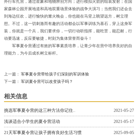
外行军扎营，通过星象和地物辨别方向；进行模拟火箭的组装发射；在国
家森林公园开展地道和高地双重场景体验的战争大演习；当然我们还会去
到海边狂欢，进行愉快的篝火晚会，你也能在马背上眺望远方，树立理
想。不过，这一切刺激而有趣的活动都会以军事训练为基石，穿上这身军
装，你就是一个兵，我们要求你，一切行动听指挥，能吃苦，能忍耐，行
动要迅速，反应要敏捷，时刻为集体荣誉而奋斗！
军事夏令营通过有效的军事素质培养，让青少年在营中培养良好的自
理能力，为今后成长树立标杆。
上一篇：
军事夏令营带给孩子们深刻的军训体验
下一篇：
军训夏令营可以改变孩子吗？
相关信息
挑选军事夏令营的这三种方法你记住..
2021-05-27
浅谈适合小学生的夏令营活动
2021-05-17
21天军事夏令营让孩子拥有良好生活习惯
2025-09-05