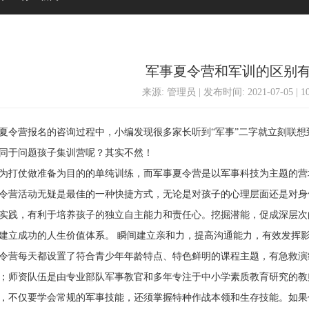
军事夏令营和军训的区别
来源: 管理员 | 发布时间: 2021-07-05 | 
营报名的咨询过程中，小编发现很多家长听到“军事”二字就立刻联想
同于问题孩子集训营呢？其实不然！
打仗做准备为目的的单纯训练，而军事夏令营是以军事科技为主题的营
营活动无疑是最佳的一种快捷方式，无论是对孩子的心理层面还是对身
实践，有利于培养孩子的独立自主能力和责任心。挖掘潜能，促成深层次
建立成功的人生价值体系。 瞬间建立亲和力，提高沟通能力，有效发挥
每天都设置了符合青少年年龄特点、特色鲜明的课程主题，有急救演练
；师资队伍是由专业部队军事教官和多年专注于中小学素质教育研究的教
不仅要学会常规的军事技能，还须掌握特种作战本领和生存技能。如果