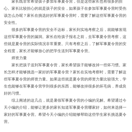
家长既非常希望孩子参加军事夏令营，但是这些家长也有很多的担
心。家长比较担心的就是孩子的安全，如果孩子在参加军事夏令营时受伤
该怎么办呢？家长在挑选好的军事夏令营时，需要了解这些军事夏令营的
安全性。
很多的军事夏令营的安全不达标，家长到实地考察之后，就能够发现
这些军事夏令营的漏洞。家长在给孩子报名之前，去军事夏令营考察，这
些就是夏令营的实际情况非常重要。只有考察之后，了解军事夏令营的安
全程度，家长才能够放心的把学生送到军事夏令营。
师资力量
家长把孩子送到军事夏令营，家长希望孩子能够改掉一些坏习惯。家
长怎样才能够挑选一家好的军事夏令营？家长在实地考察时，需要了解这
些军事夏令营的师资力量。如果这些就是夏令营的师资力量比较强大，学
生也能够在军事夏令营学到很多的东西，能够改掉很多的坏毛病，养成良
好的习惯。
综上阐述的这几点，就是暑假军事夏令营的小编的见解。希望通过今
天小编的介绍，能够让更多的家长知道军事夏令营哪家好，如何来选择一
家好的军事夏令营。希望今天小编的介绍能够帮助这些学生家长挑选夏令
营。