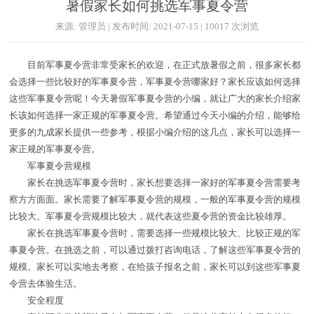
暑假家长如何挑选军事夏令营
来源: 管理员 | 发布时间: 2021-07-15 | 10017 次浏览
目前军事夏令营非常受家长的欢迎，在正式放暑假之前，很多家长都
会选择一些比较好的军事夏令营，军事夏令营哪家好？家长应该如何选择
这些军事夏令营呢！今天暑假军事夏令营的小编，就让广大的家长介绍家
长该如何选择一家正规的军事夏令营。希望通过今天小编的介绍，能够给
更多的九成家长提供一些参考，根据小编介绍的这几点，家长可以选择一
家正规的军事夏令营。
军事夏令营规模
家长在挑选军事夏令营时，家长想要选择一家好的军事夏令营需要考
察方方面面。家长需要了解军事夏令营的规模，一般的军事夏令营的规模
比较大。军事夏令营规模比较大，就代表这些夏令营的资金比较雄厚。
家长在挑选军事夏令营时，需要选择一些规模比较大、比较正规的军
事夏令营。在挑选之前，可以通过拨打咨询电话，了解这些军事夏令营的
规模。家长可以实地去考察，在给孩子报名之前，家长可以到这些军事夏
令营去体验生活。
安全程度