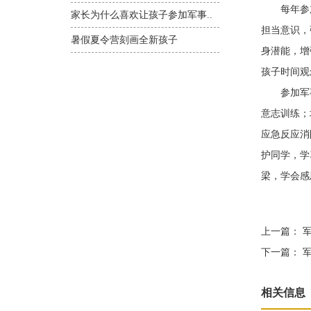
每年参加
家长为什么喜欢让孩子参加军事..
担当意识，
暑假夏令营刻画全新孩子
身潜能，增
孩子时间观
参加军事
意志训练；
应急反应消
护同学，学
梁，学会感
上一篇：
军
下一篇：
军
相关信息