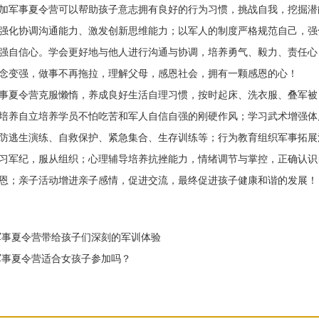
军事夏令营可以帮助孩子意志拥有良好的行为习惯，挑战自我，挖掘潜
强化协调沟通能力、激发创新思维能力；以军人的制度严格规范自己，强
强自信心。学会更好地与他人进行沟通与协调，培养勇气、毅力、责任心
念变强，做事不再拖拉，理解父母，感恩社会，拥有一颗感恩的心！
夏令营克服懒惰，养成良好生活自理习惯，按时起床、洗衣服、叠军被
培养自立培养学员不怕吃苦和军人自信自强的刚硬作风；学习武术增强体
防逃生演练、自救保护、紧急集合、生存训练等；行为教育组织军事拓展
习军纪，服从组织；心理辅导培养抗挫能力，情绪调节与掌控，正确认识
恩；亲子活动增进亲子感情，促进交流，最终促进孩子健康和谐的发展！
事夏令营带给孩子们深刻的军训体验
事夏令营适合女孩子参加吗？