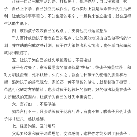
让孩子自己完成生活起居、打扫房间、整理物品，自己洗衣服、袜
子，自己上下学，自己独立完成作业。包办实际上就是抹杀孩子的生活权
利，让他觉得事事顺心，不知生活的艰辛，一旦将来独立生活，就会显得
生活能力低下。
四、鼓励孩子发表自己的观点，并支持他完成这些想法
千方百计鼓励孩子发表自己的观点，让他勇敢地说出自己做事情的计
划，并帮助他完成这些计划。孩子作为策划者和实施者，责任感自然而然
就得到锻炼了。
五、让孩子为自己的过失承担责任，不要诿过
孩子有过失了，家长最愚蠢的做法就是“护短”，替孩子掩盖错误，和
对方胡搅蛮缠，死不认错，久而久之，就会助长孩子的犯错的胆量和欲
望，混淆孩子的善恶观念。家长还一种不明智的做法，就是替孩子担责，
虽然可化解对方的情绪，也会对孩子起较坏的影响。好的做法就是在孩子
力所能及的范围内，让孩子为自己的过失承担责任。
六、言行如一，不要哄骗
如果言行不一，只会助长孩子花言巧语，有责不担；哄孩子只会让孩
子得寸进尺、越扶越醉。
七、经常沟通、及时引导
父母要经常和孩子沟通思想、交流感情，这样你才能及时了解孩子，