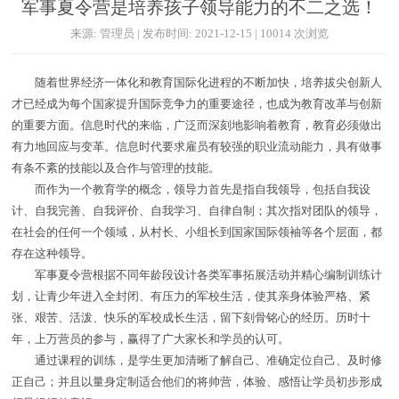
军事夏令营是培养孩子领导能力的不二之选！
来源: 管理员 | 发布时间: 2021-12-15 | 10014 次浏览
随着世界经济一体化和教育国际化进程的不断加快，培养拔尖创新人
才已经成为每个国家提升国际竞争力的重要途径，也成为教育改革与创新
的重要方面。信息时代的来临，广泛而深刻地影响着教育，教育必须做出
有力地回应与变革。信息时代要求雇员有较强的职业流动能力，具有做事
有条不紊的技能以及合作与管理的技能。
而作为一个教育学的概念，领导力首先是指自我领导，包括自我设
计、自我完善、自我评价、自我学习、自律自制；其次指对团队的领导，
在社会的任何一个领域，从村长、小组长到国家国际领袖等各个层面，都
存在这种领导。
军事夏令营根据不同年龄段设计各类军事拓展活动并精心编制训练计
划，让青少年进入全封闭、有压力的军校生活，使其亲身体验严格、紧
张、艰苦、活泼、快乐的军校成长生活，留下刻骨铭心的经历。历时十
年，上万营员的参与，赢得了广大家长和学员的认可。
通过课程的训练，是学生更加清晰了解自己、准确定位自己、及时修
正自己；并且以量身定制适合他们的将帅营，体验、感悟让学员初步形成