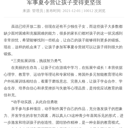
军事夏令营让孩子变得更坚强
来源: 管理员 | 发布时间: 2021-12-01 | 10012 次浏览
虽说已经开放二胎，但现在还有不少独生子女，而这些孩子大多数都
缺少面对困难和克服困难的能力，很多的家长们都对孩子的这一状况感到
非常担忧，希望能够找到一些机会，让自己的孩子能够得到更多的锻炼。
现在，这样的机会来了，让孩子参加军事夏令营就可以让孩子得到很大的
锻炼。
*三类拓展训练，挑战智力勇气
在美丽的生存岛，让孩子们在游戏中学习，在拓展中成长！本营依据
心理学、教育学、运动学等理论和专家经验，将国外多元智能教育理论和
户外拓展训练相结合，着重于磨练意志、完善人格，让孩子学会合作、学
会生存、培养自信心和承受挫折与失败等心理品质，是传统应试教育的最
佳补充。
*动手动实践，从此自信勇敢
亲手参与多种项目，动手制作属于自己的作品，充分激发孩子的想象
力、开发学生的非智力因素，再以真人CS这种青少年喜闻乐见的形式，进
一步激发和培训孩子的创造性、团结协作精神，是一种全新的教育模式。