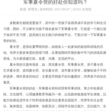
军事夏令营的好处你知道吗？
来源: 管理员 | 发布时间: 2025-09-07 | 16182 次浏览
多数家长都很宠爱孩子，其中的一些孩子容易养成不良的学习和生活
习惯，因此，不少家长为孩子报名参加了军事夏令营，它就是一个能让孩
子改掉不良习惯，提高独立自主能力的体验平台。下面介绍一下军事夏令
营的好处。
夏令营，是指在夏季组织的，由很多人一起参加的旅游和训练的活
动。培养大家多角度的思维习惯，在暑假期间开展的集中学习的训练拓展
营地，为大家搭建互助、友爱、沟通、交流的平台。
夏令营的主题有很多，如：英语夏令营、军事夏令营、亲子夏令营、
艺术夏令营、篮球夏令营、音乐夏令营、游学夏令营等，能够给孩子不同
的选择，增长更多的知识，主要是开阔孩子的兴趣爱好，培养孩子的综合
素质。
军事夏令营的好处：军事夏令营特训营将军事训练、青少年拓展训
练、文化辅导、心理健康教育等融为一体，以实践体验激发学生潜能，以
能力拓展促进学生个性和谐发展及综合素质全面提升，培养学生社会责
任、集体观念、实践精神、创新意识；训练学生独立能力、交往能力、生