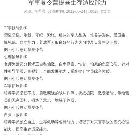
军事夏令营提高生存适应能力
来源: 管理员 | 发布时间: 2022-05-24 | 10029 次浏览
军事技能训练
塑造坚强、刚毅、守纪、紧张、服从的军人品质，培养讲形象、爱卫生、
懂礼貌、自立能力，养成军人般良好的行为为习惯及日常生活习惯。
图为小兵总动员夏令营
心理辅导训练
老师为营员分析矫正自私偏激、自卑寡言、怕苦、怕累的负面心理。针对
性引导学员开阔视野，全面发展能力，系统提升学员综合素质。
图为小兵总动员夏令营
军事拓展训练
培养学员坚韧不拔、勇敢顽强的战斗作风，挑战极限，激发潜能，带给营
员们无穷回味。锻炼了意志，增强了体质。
图为小兵总动员夏令营
自救互救训练
培养学员独立自主、生存救助等各种能力，增强了对灾害事故的应变心理
能力，提高生存适应能力。