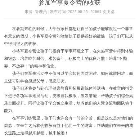
参加军事夏令营的收获
来源: 管理员 | 发布时间: 2025-08-25 | 52064 次浏览
在暑期来临的时候，大部分家长都想让自己的孩子能够度过一个非常
有意义的假期，小将军夏令营能够给孩子提供很好的锻炼，孩子们可以从
中得到很大的收获。
小将军夏令营让孩子们投身于军事环境之下，在火热军营中得到体验
和锻炼，培养吃苦耐劳、艰苦奋斗、积极向上的优良习惯！培养“不抛
弃、不放弃！”的精神和信念。
孩子们在军事活动中不仅可以学会如何面对困难、如何战胜困难，而
且还可以学会感恩父母，感恩朋友。
孩子们还将参与到心理健康教育和拓展训练体验活动，在教官的指导
下进行各项军事拓展活动，突破自我极限，激发潜能，帮助孩子们综合素
质全面提升。同样让孩子学会独立生活，培养他们的人际交流和团队协作
能力。
在军事训练营里，孩子们也许会有一时的辛苦，但是这也是对他们的
磨炼，在辛苦之后将会收获有益于他们一生的财富，帮助他们在未来的成
长道路上走得越来越稳，越来越远！